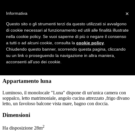
Florenza Residence
×
Informativa
Home
Questo sito o gli strumenti terzi da questo utilizzati si avvalgono
Il residence
di cookie necessari al funzionamento ed utili alle finalità illustrate
La nostra storia
nella cookie policy. Se vuoi saperne di più o negare il consenso
Appartamenti
Servizi
a tutti o ad alcuni cookie, consulta la
cookie policy
.
La nostra cittadina
Chiudendo questo banner, scorrendo questa pagina, cliccando
Contatti
su un link o proseguendo la navigazione in altra maniera,
Select Language
▼
acconsenti all’uso dei cookie.
Prenota ora online!
Appartamento luna
Luminoso, il monolocale "Luna" dispone di un'unica camera con
soppalco, letto matrimoniale, angolo cucina attrezzato ,frigo divano
letto, un favoloso balcone vista mare, bagno con doccia.
Dimensioni
2
Ha disposizione 28m